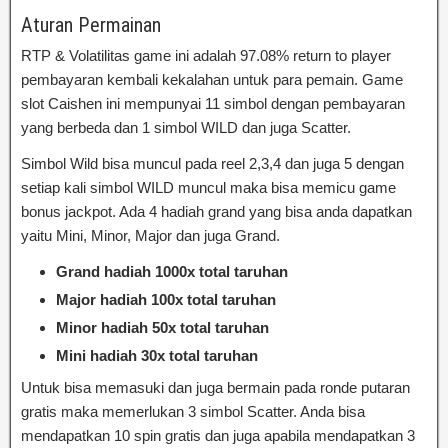
Aturan Permainan
RTP & Volatilitas game ini adalah 97.08% return to player
pembayaran kembali kekalahan untuk para pemain. Game
slot Caishen ini mempunyai 11 simbol dengan pembayaran
yang berbeda dan 1 simbol WILD dan juga Scatter.
Simbol Wild bisa muncul pada reel 2,3,4 dan juga 5 dengan
setiap kali simbol WILD muncul maka bisa memicu game
bonus jackpot. Ada 4 hadiah grand yang bisa anda dapatkan
yaitu Mini, Minor, Major dan juga Grand.
Grand hadiah 1000x total taruhan
Major hadiah 100x total taruhan
Minor hadiah 50x total taruhan
Mini hadiah 30x total taruhan
Untuk bisa memasuki dan juga bermain pada ronde putaran
gratis maka memerlukan 3 simbol Scatter. Anda bisa
mendapatkan 10 spin gratis dan juga apabila mendapatkan 3