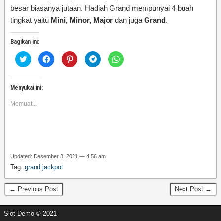
besar biasanya jutaan. Hadiah Grand mempunyai 4 buah
tingkat yaitu
Mini, Minor, Major
dan juga
Grand
.
Bagikan ini:
K
K
K
K
K
l
l
l
l
l
i
i
i
i
i
k
k
k
k
k
u
u
u
u
u
n
n
n
n
n
Menyukai ini:
t
t
t
t
t
u
u
u
u
u
Memuat...
k
k
k
k
k
b
m
b
b
b
e
e
e
e
e
r
m
r
r
r
b
b
b
b
b
a
a
a
a
a
g
g
g
g
g
i
i
i
i
i
p
k
p
d
d
Updated: Desember 3, 2021 — 4:56 am
a
a
a
i
i
d
n
d
T
W
Tag:
grand jackpot
a
d
a
e
h
T
i
P
l
a
w
F
i
e
t
i
a
n
g
s
← Previous Post
Next Post →
t
c
t
r
A
t
e
e
a
p
e
b
r
m
p
r
o
e
(
(
Slot Demo © 2021
(
o
s
M
M