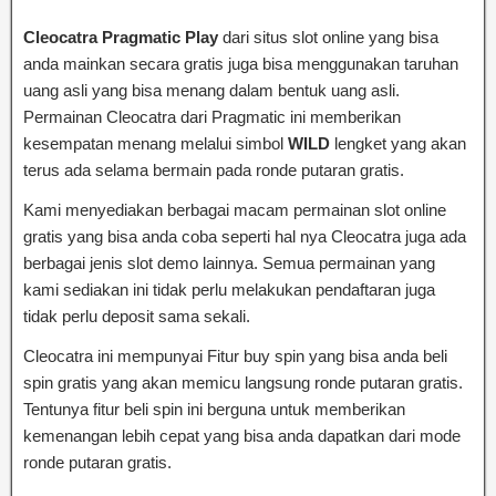
Cleocatra Pragmatic Play
dari situs slot online yang bisa
anda mainkan secara gratis juga bisa menggunakan taruhan
uang asli yang bisa menang dalam bentuk uang asli.
Permainan Cleocatra dari Pragmatic ini memberikan
kesempatan menang melalui simbol
WILD
lengket yang akan
terus ada selama bermain pada ronde putaran gratis.
Kami menyediakan berbagai macam permainan slot online
gratis yang bisa anda coba seperti hal nya Cleocatra juga ada
berbagai jenis slot demo lainnya. Semua permainan yang
kami sediakan ini tidak perlu melakukan pendaftaran juga
tidak perlu deposit sama sekali.
Cleocatra ini mempunyai Fitur buy spin yang bisa anda beli
spin gratis yang akan memicu langsung ronde putaran gratis.
Tentunya fitur beli spin ini berguna untuk memberikan
kemenangan lebih cepat yang bisa anda dapatkan dari mode
ronde putaran gratis.