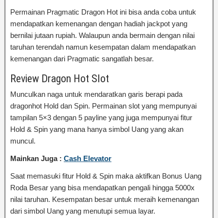
Permainan Pragmatic Dragon Hot ini bisa anda coba untuk
mendapatkan kemenangan dengan hadiah jackpot yang
bernilai jutaan rupiah. Walaupun anda bermain dengan nilai
taruhan terendah namun kesempatan dalam mendapatkan
kemenangan dari Pragmatic sangatlah besar.
Review Dragon Hot Slot
Munculkan naga untuk mendaratkan garis berapi pada
dragonhot Hold dan Spin. Permainan slot yang mempunyai
tampilan 5×3 dengan 5 payline yang juga mempunyai fitur
Hold & Spin yang mana hanya simbol Uang yang akan
muncul.
Mainkan Juga :
Cash Elevator
Saat memasuki fitur Hold & Spin maka aktifkan Bonus Uang
Roda Besar yang bisa mendapatkan pengali hingga 5000x
nilai taruhan. Kesempatan besar untuk meraih kemenangan
dari simbol Uang yang menutupi semua layar.