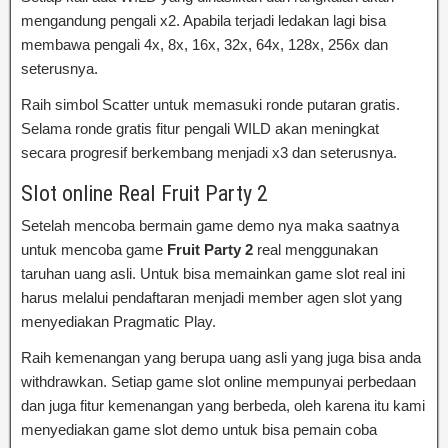
mengandung pengali x2. Apabila terjadi ledakan lagi bisa
membawa pengali 4x, 8x, 16x, 32x, 64x, 128x, 256x dan
seterusnya.
Raih simbol Scatter untuk memasuki ronde putaran gratis.
Selama ronde gratis fitur pengali WILD akan meningkat
secara progresif berkembang menjadi x3 dan seterusnya.
Slot online Real Fruit Party 2
Setelah mencoba bermain game demo nya maka saatnya
untuk mencoba game
Fruit Party 2
real menggunakan
taruhan uang asli. Untuk bisa memainkan game slot real ini
harus melalui pendaftaran menjadi member agen slot yang
menyediakan Pragmatic Play.
Raih kemenangan yang berupa uang asli yang juga bisa anda
withdrawkan. Setiap game slot online mempunyai perbedaan
dan juga fitur kemenangan yang berbeda, oleh karena itu kami
menyediakan game slot demo untuk bisa pemain coba