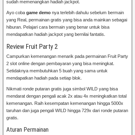
sudah memenangkan hadiah jackpot.
Ayo coba
game demo
nya terlebih dahulu sebelum bermain
yang Real, permainan gratis yang bisa anda mainkan sebagai
hiburan. Pelajari cara bermain yang benar untuk bisa
mendapatkan hadiah jackpot yang bernilai fantatis.
Review Fruit Party 2
Campurkan kemenangan menarik pada permainan Fruit Party
2 slot online dengan pembayaran yang bisa meningkat.
Setidaknya membutuhkan 5 buah yang sama untuk
mendapatkan hadiah pada setiap blok.
Nikmati ronde putaran gratis juga simbol WILD yang bisa
mendarat dengan pengali acak 2x atau 4x meningkatkan total
kemenangan. Raih kesempatan kemenangan hingga 5000x
taruhan dan juga pengali WILD hingga 729x dari ronde putaran
gratis.
Aturan Permainan