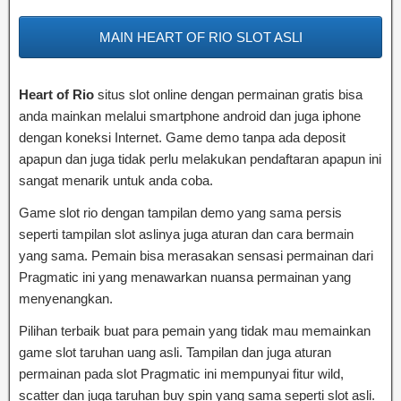
MAIN HEART OF RIO SLOT ASLI
Heart of Rio
situs slot online dengan permainan gratis bisa
anda mainkan melalui smartphone android dan juga iphone
dengan koneksi Internet. Game demo tanpa ada deposit
apapun dan juga tidak perlu melakukan pendaftaran apapun ini
sangat menarik untuk anda coba.
Game slot rio dengan tampilan demo yang sama persis
seperti tampilan slot aslinya juga aturan dan cara bermain
yang sama. Pemain bisa merasakan sensasi permainan dari
Pragmatic ini yang menawarkan nuansa permainan yang
menyenangkan.
Pilihan terbaik buat para pemain yang tidak mau memainkan
game slot taruhan uang asli. Tampilan dan juga aturan
permainan pada slot Pragmatic ini mempunyai fitur wild,
scatter dan juga taruhan buy spin yang sama seperti slot asli.