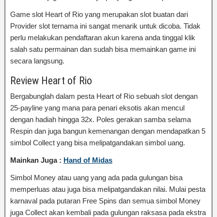
Game slot Heart of Rio yang merupakan slot buatan dari
Provider slot ternama ini sangat menarik untuk dicoba. Tidak
perlu melakukan pendaftaran akun karena anda tinggal klik
salah satu permainan dan sudah bisa memainkan game ini
secara langsung.
Review Heart of Rio
Bergabunglah dalam pesta Heart of Rio sebuah slot dengan
25-payline yang mana para penari eksotis akan mencul
dengan hadiah hingga 32x. Poles gerakan samba selama
Respin dan juga bangun kemenangan dengan mendapatkan 5
simbol Collect yang bisa melipatgandakan simbol uang.
Mainkan Juga :
Hand of Midas
Simbol Money atau uang yang ada pada gulungan bisa
memperluas atau juga bisa melipatgandakan nilai. Mulai pesta
karnaval pada putaran Free Spins dan semua simbol Money
juga Collect akan kembali pada gulungan raksasa pada ekstra