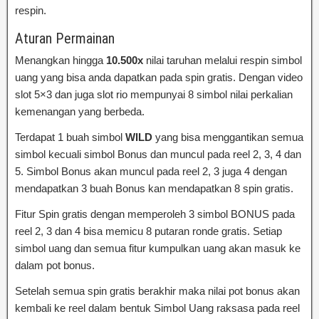
respin.
Aturan Permainan
Menangkan hingga
10.500x
nilai taruhan melalui respin simbol
uang yang bisa anda dapatkan pada spin gratis. Dengan video
slot 5×3 dan juga slot rio mempunyai 8 simbol nilai perkalian
kemenangan yang berbeda.
Terdapat 1 buah simbol
WILD
yang bisa menggantikan semua
simbol kecuali simbol Bonus dan muncul pada reel 2, 3, 4 dan
5. Simbol Bonus akan muncul pada reel 2, 3 juga 4 dengan
mendapatkan 3 buah Bonus kan mendapatkan 8 spin gratis.
Fitur Spin gratis dengan memperoleh 3 simbol BONUS pada
reel 2, 3 dan 4 bisa memicu 8 putaran ronde gratis. Setiap
simbol uang dan semua fitur kumpulkan uang akan masuk ke
dalam pot bonus.
Setelah semua spin gratis berakhir maka nilai pot bonus akan
kembali ke reel dalam bentuk Simbol Uang raksasa pada reel