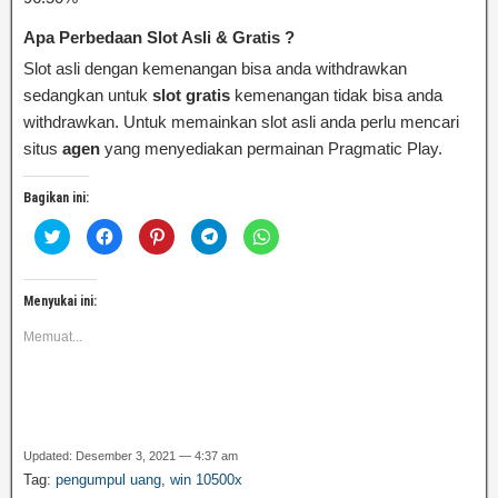
Apa Perbedaan Slot Asli & Gratis ?
Slot asli dengan kemenangan bisa anda withdrawkan
sedangkan untuk
slot gratis
kemenangan tidak bisa anda
withdrawkan. Untuk memainkan slot asli anda perlu mencari
situs
agen
yang menyediakan permainan Pragmatic Play.
Bagikan ini:
K
K
K
K
K
l
l
l
l
l
i
i
i
i
i
k
k
k
k
k
u
u
u
u
u
n
n
n
n
n
Menyukai ini:
t
t
t
t
t
u
u
u
u
u
Memuat...
k
k
k
k
k
b
m
b
b
b
e
e
e
e
e
r
m
r
r
r
b
b
b
b
b
a
a
a
a
a
g
g
g
g
g
i
i
i
i
i
p
k
p
d
d
Updated: Desember 3, 2021 — 4:37 am
a
a
a
i
i
d
n
d
T
W
Tag:
pengumpul uang
,
win 10500x
a
d
a
e
h