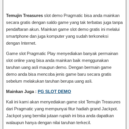
Temujin Treasures
slot demo Pragmatic bisa anda mainkan
secara gratis dengan saldo game yang tak terbatas juga tanpa
pendaftaran akun. Mainkan game slot demo gratis ini melalui
smartphone dan juga komputer yang sudah terkoneksi
dengan Internet.
Game slot Pragmatic Play menyediakan banyak permainan
slot online yang bisa anda mainkan baik menggunakan
taruhan uang asli maupun demo. Dengan bermain game
demo anda bisa mencoba jenis game baru secara gratis
sebelum melakukan taruhan berupa uang asli.
Mainkan Juga :
PG SLOT DEMO
Kali ini kami akan menyediakan game slot Temujin Treasures
dari Pragmatic yang mempunyai fitur hadiah grand Jackpot.
Jackpot yang bernilai jutaan rupiah ini bisa anda dapatkan
walaupun hanya dengan nilai taruhan terkecil.