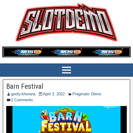
Barn Festival
goofy-khorana
April 3, 2022
Pragmatic Demo
2 Comments