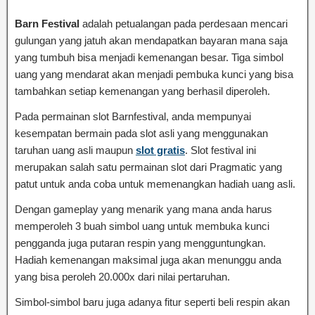
Barn Festival
adalah petualangan pada perdesaan mencari
gulungan yang jatuh akan mendapatkan bayaran mana saja
yang tumbuh bisa menjadi kemenangan besar. Tiga simbol
uang yang mendarat akan menjadi pembuka kunci yang bisa
tambahkan setiap kemenangan yang berhasil diperoleh.
Pada permainan slot Barnfestival, anda mempunyai
kesempatan bermain pada slot asli yang menggunakan
taruhan uang asli maupun
slot gratis
. Slot festival ini
merupakan salah satu permainan slot dari Pragmatic yang
patut untuk anda coba untuk memenangkan hadiah uang asli.
Dengan gameplay yang menarik yang mana anda harus
memperoleh 3 buah simbol uang untuk membuka kunci
pengganda juga putaran respin yang mengguntungkan.
Hadiah kemenangan maksimal juga akan menunggu anda
yang bisa peroleh 20.000x dari nilai pertaruhan.
Simbol-simbol baru juga adanya fitur seperti beli respin akan