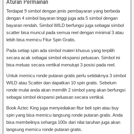
Aturan Permainan
Terdapat 9 simbol dengan jenis pembayaran yang berbeda
dengan 4 simbol bayaran tinggi juga ada 5 simbol dengan
bayaran rendah. Simbol WILD berfungsi juga sebagai simbol
scatter bisa muncul pada semua reel dengan minimal 3 atau
lebih bisa memicu Fitur Spin Gratis.
Pada setiap spin ada simbol materi khusus yang terpilih
secara acak sebagai simbol ekspansi peluasan. Simbol ini
bisa meluas secara vertikal menutupi 3 posisi pada reel.
Untuk memicu ronde putaran gratis perlu setidaknya 3 simbol
WILD atau Scatter dan dapatkan 10 spin gratis. Sebelum
ronde mulai anda akan memilih 2 simbol yang akan berfungsi
sebagai simbol ekspansi peluasan secara vertikal.
Book Aztec King juga menyediakan fitur beli spin atau buy
spin yang bisa memicu langsung ronde putaran gratis. Anda
bisa membelinya seharga 100x dari nilai taruhan juga akan
langsung memicu ronde putaran gratis.