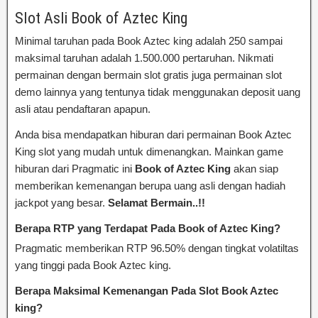
Slot Asli Book of Aztec King
Minimal taruhan pada Book Aztec king adalah 250 sampai
maksimal taruhan adalah 1.500.000 pertaruhan. Nikmati
permainan dengan bermain slot gratis juga permainan slot
demo lainnya yang tentunya tidak menggunakan deposit uang
asli atau pendaftaran apapun.
Anda bisa mendapatkan hiburan dari permainan Book Aztec
King slot yang mudah untuk dimenangkan. Mainkan game
hiburan dari Pragmatic ini
Book of Aztec King
akan siap
memberikan kemenangan berupa uang asli dengan hadiah
jackpot yang besar.
Selamat Bermain..!!
Berapa RTP yang Terdapat Pada Book of Aztec King?
Pragmatic memberikan RTP 96.50% dengan tingkat volatiltas
yang tinggi pada Book Aztec king.
Berapa Maksimal Kemenangan Pada Slot Book Aztec
king?