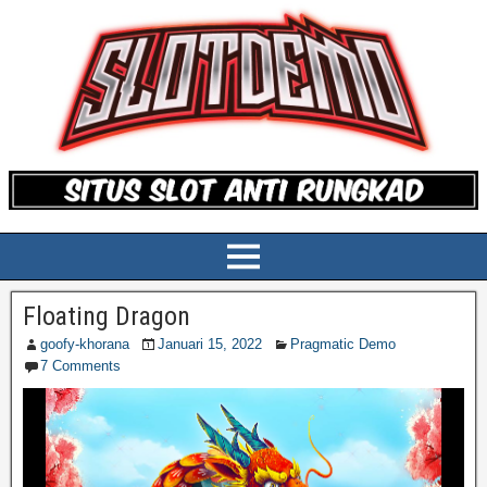
Floating Dragon
goofy-khorana
Januari 15, 2022
Pragmatic Demo
7 Comments